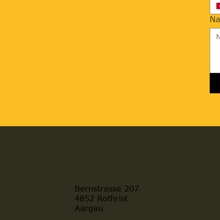
Na
Bernstrasse 207
4852 Rothrist
Aargau