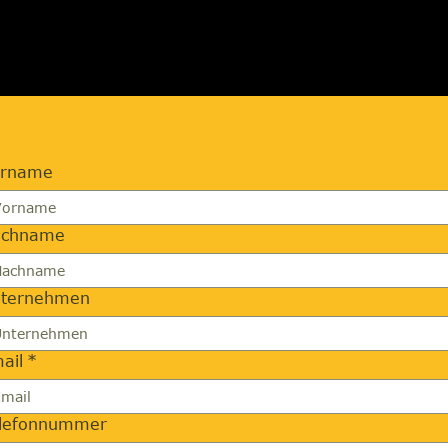
orname
achname
ternehmen
ail
*
lefonnummer