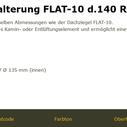
alterung FLAT-10 d.140 R
selben Abmessungen wie der Dachziegel FLAT-10.
as Kamin- oder Entlüftungselement und ermöglicht eine 
m
/ Ø 135 mm (innen)
ktcode
Farbton
Oberf