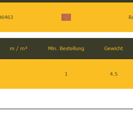
06463
R
m / m²
Min. Bestellung
Gewicht
1
4.5