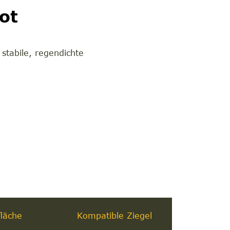
ot
stabile, regendichte
läche
Kompatible Ziegel