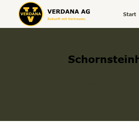
Start
Schornstein
Halterungen
300006463