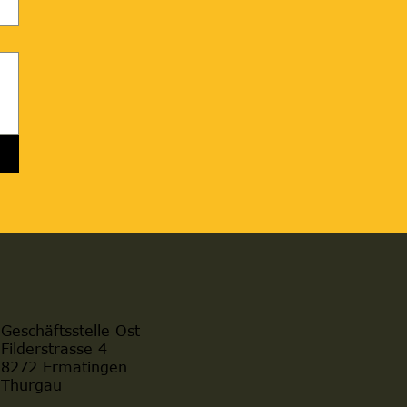
Geschäftsstelle Ost
Filderstrasse 4
8272 Ermatingen
Thurgau