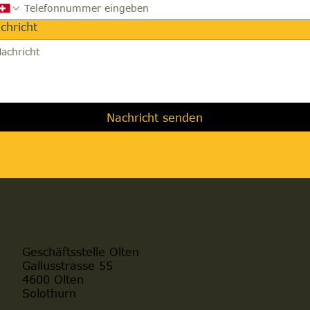
chricht
Nachricht senden
Geschäftsstelle Olten
Gallusstrasse 55
4600 Olten
Solothurn