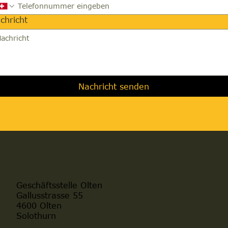
chricht
Nachricht senden
Geschäftsstelle Olten
Gallusstrasse 55
4600 Olten
Solothurn