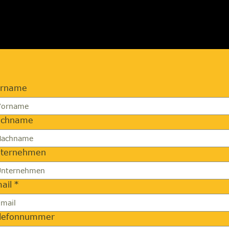
orname
achname
ternehmen
ail
*
lefonnummer