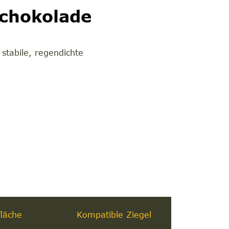
Schokolade
stabile, regendichte
läche
Kompatible Ziegel