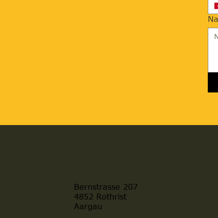
Na
Bernstrasse 207
4852 Rothrist
Aargau