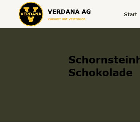
Start
Schornstein
Schokolade
Halterungen
300006468