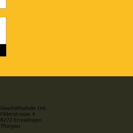
Geschäftsstelle Ost
Filderstrasse 4
8272 Ermatingen
Thurgau