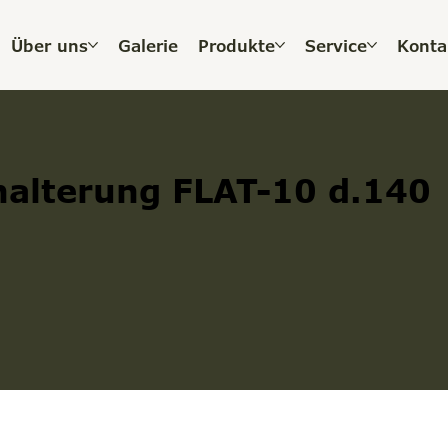
Über uns
Galerie
Produkte
Service
Konta
halterung FLAT-10 d.140