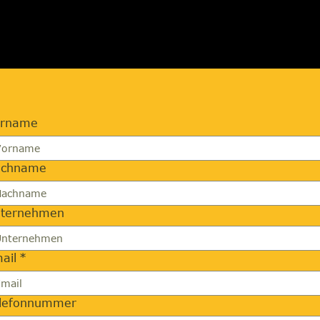
orname
achname
ternehmen
ail
*
lefonnummer