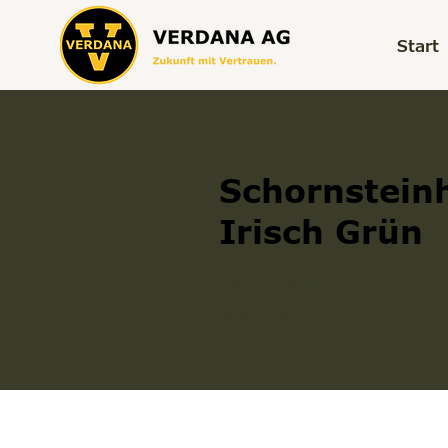
Start
Schornstein
Irisch Grün
Halterungen
300007097