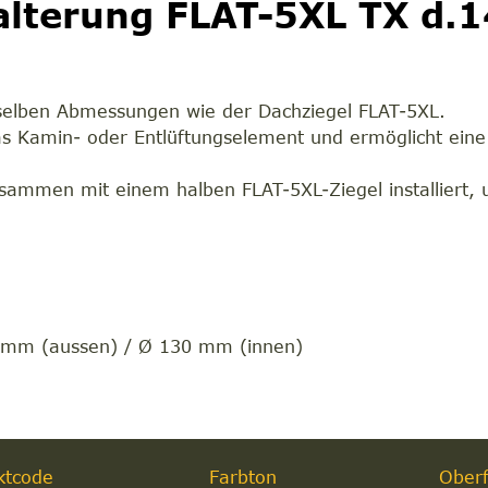
lterung FLAT-5XL TX d.1
selben Abmessungen wie der Dachziegel FLAT-5XL.
as Kamin- oder Entlüftungselement und ermöglicht eine 
ammen mit einem halben FLAT-5XL-Ziegel installiert, 
m
0 mm (aussen) / Ø 130 mm (innen)
ktcode
Farbton
Oberf