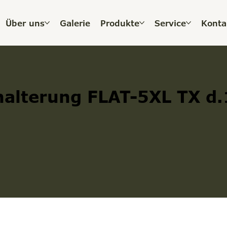
Über uns
Galerie
Produkte
Service
Konta
halterung FLAT-5XL TX d