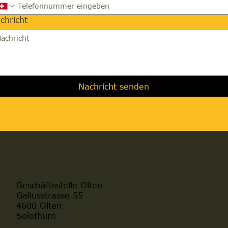
chricht
Nachricht senden
Geschäftsstelle Olten
Gallusstrasse 55
4600 Olten
Solothurn