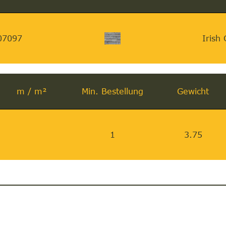
07097
Irish
m / m²
Min. Bestellung
Gewicht
1
3.75