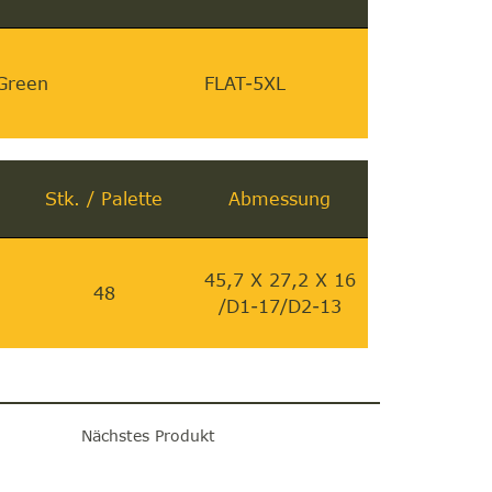
 Green
FLAT-5XL
Stk. / Palette
Abmessung
45,7 X 27,2 X 16
48
/D1-17/D2-13
Nächstes Produkt