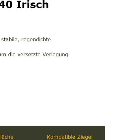
40 Irisch
stabile, regendichte
um die versetzte Verlegung
läche
Kompatible Ziegel