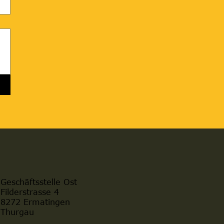
Geschäftsstelle Ost
Filderstrasse 4
8272 Ermatingen
Thurgau