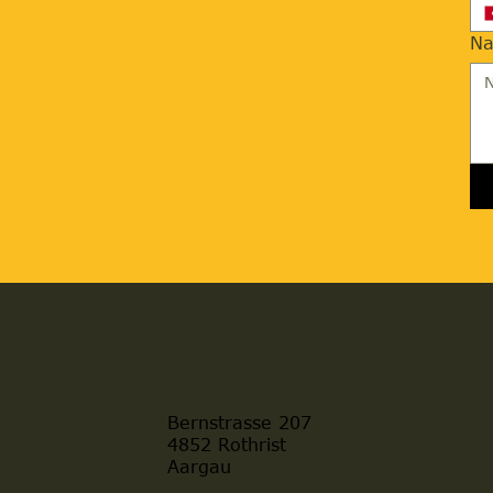
Na
Bernstrasse 207
4852 Rothrist
Aargau