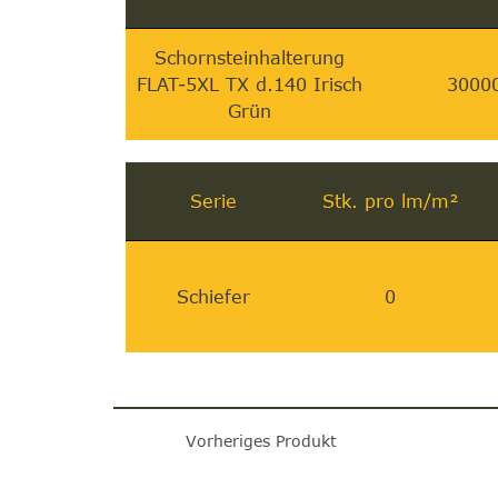
Schornsteinhalterung
FLAT-5XL TX d.140 Irisch
3000
Grün
Serie
Stk. pro lm/m²
Schiefer
0
Vorheriges Produkt