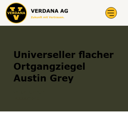
Universeller flacher
Ortgangziegel
Austin Grey
Ortgangziegel
300006940