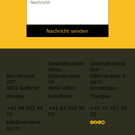
Nachricht senden
Geschäftsstelle
Geschäftsstelle
Olten
Ost
Gallusstrasse
Filderstrasse 4
Bernstrasse
55
8272
207
4600 Olten
Ermatingen
4852 Rothrist
Aargau
Solothurn
Thurgau
+41 44 552 44
+41 62 552 50
+41 71 552 20
55
02
02
info@verdana-
ag.ch