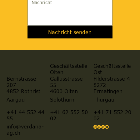
Nachricht senden
Geschäftsstelle
Geschäftsstelle
Olten
Ost
Gallusstrasse
Filderstrasse 4
Bernstrasse
55
8272
207
4600 Olten
Ermatingen
4852 Rothrist
Aargau
Solothurn
Thurgau
+41 44 552 44
+41 62 552 50
+41 71 552 20
55
02
02
info@verdana-
ag.ch