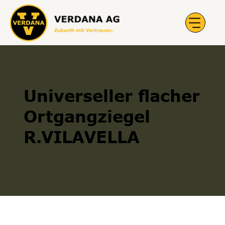
Universeller flacher
Ortgangziegel
R.VILAVELLA
Ortgangziegel
300003986