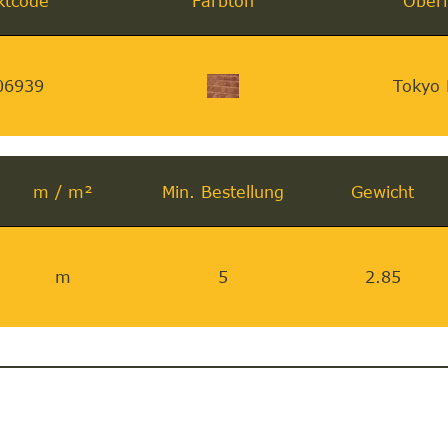
ktcode
Farbton
Oberf
06939
Tokyo 
m / m²
Min. Bestellung
Gewicht
m
5
2.85