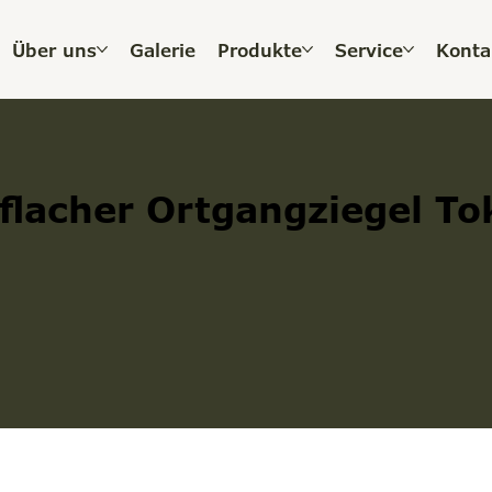
Über uns
Galerie
Produkte
Service
Konta
 flacher Ortgangziegel To