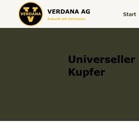
Start
Universeller
Kupfer
Ortgangziegel
300006939