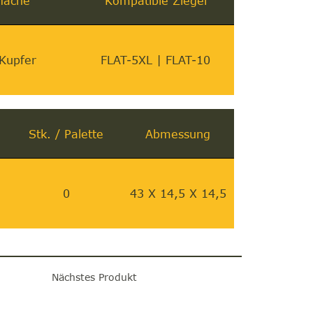
läche
Kompatible Ziegel
Kupfer
FLAT-5XL | FLAT-10
Stk. / Palette
Abmessung
0
43 X 14,5 X 14,5
Nächstes Produkt