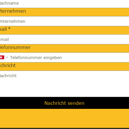
ternehmen
ail
*
lefonnummer
chricht
Nachricht senden