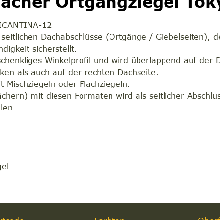
flacher Ortgangziegel Tok
ALICANTINA-12
 seitlichen Dachabschlüsse (Ortgänge / Giebelseiten), d
igkeit sicherstellt.
chschenkliges Winkelprofil und wird überlappend auf de
nken als auch auf der rechten Dachseite.
t Mischziegeln oder Flachziegeln.
chern) mit diesen Formaten wird als seitlicher Abschl
len.
m
gel