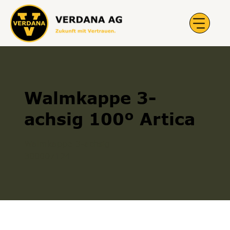
Walmkappe 3-
achsig 100º Artica
Walmkappe 3-achsig
300007124