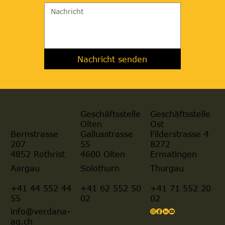
Nachricht senden
Geschäftsstelle
Geschäftsstelle
Olten
Ost
Gallusstrasse
Filderstrasse 4
Bernstrasse
55
8272
207
4600 Olten
Ermatingen
4852 Rothrist
Aargau
Solothurn
Thurgau
+41 44 552 44
+41 62 552 50
+41 71 552 20
55
02
02
info@verdana-
ag.ch