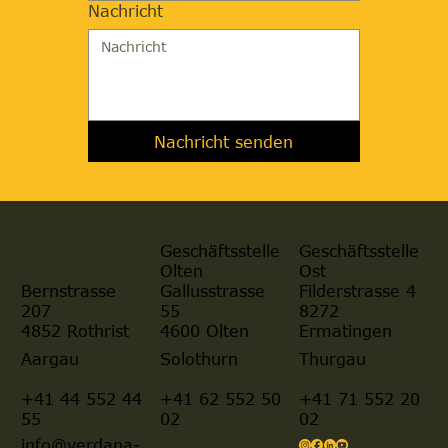
Nachricht
Nachricht senden
Geschäftsstelle
Geschäftsstelle
Olten
Ost
Gallusstrasse
Filderstrasse 4
Bernstrasse
55
8272
207
4600 Olten
Ermatingen
4852 Rothrist
Aargau
Solothurn
Thurgau
+41 44 552 44
+41 62 552 50
+41 71 552 20
55
02
02
info@verdana-