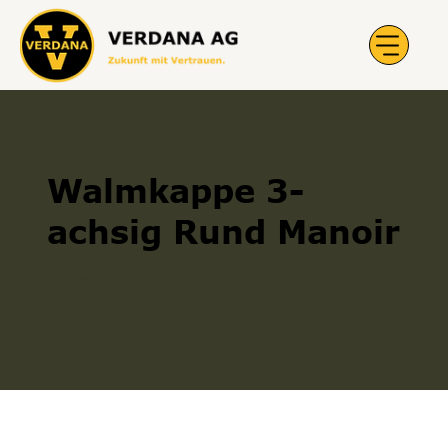
Walmkappe 3-
achsig Rund Manoir
Walmkappe 3-achsig
300000314