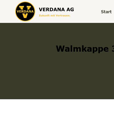
Start
Walmkappe 3
Walmkappe 3-achsig
300005962