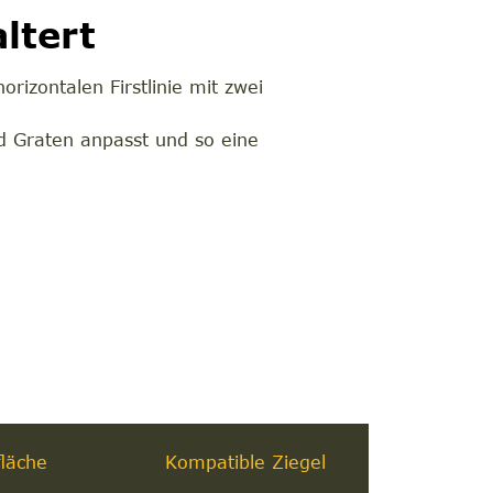
ltert
rizontalen Firstlinie mit zwei
und Graten anpasst und so eine
läche
Kompatible Ziegel