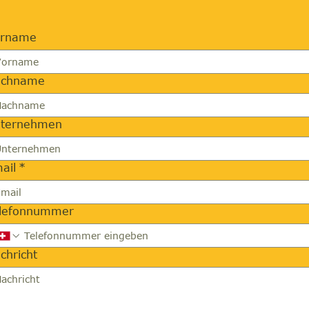
orname
achname
ternehmen
ail
*
lefonnummer
chricht