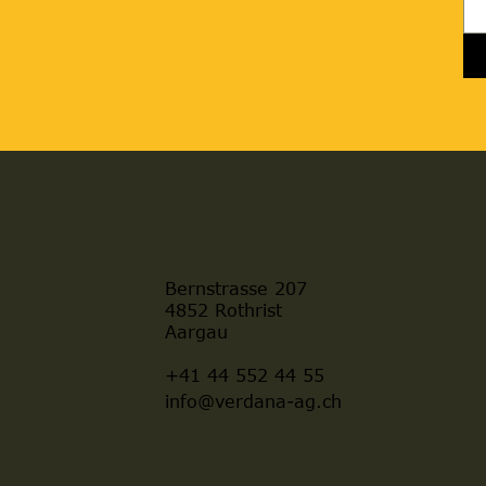
Bernstrasse 207
4852 Rothrist
Aargau
+41 44 552 44 55
info@verdana-ag.ch