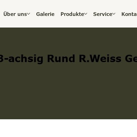
Über uns
Galerie
Produkte
Service
Konta
-achsig Rund R.Weiss Ge