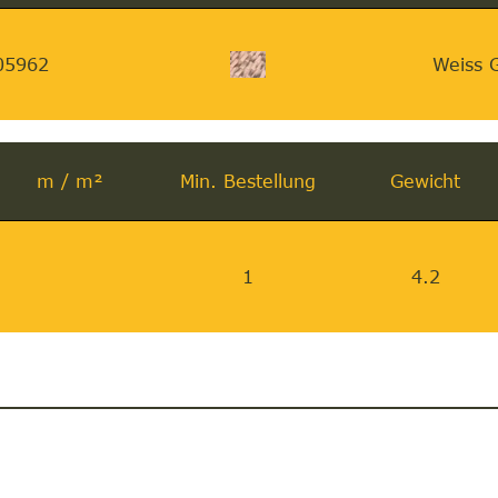
05962
Weiss G
m / m²
Min. Bestellung
Gewicht
1
4.2