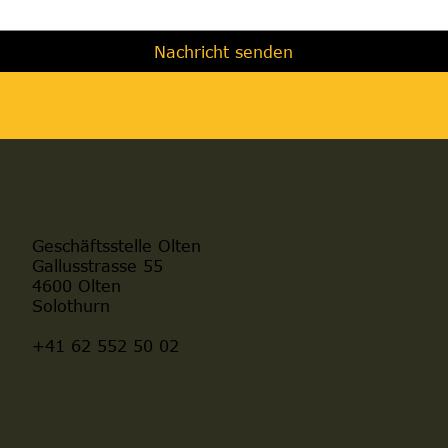
Nachricht senden
Geschäftsstelle Olten
Gallusstrasse 55
4600 Olten
Solothurn
+41 62 552 50 02