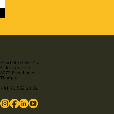
Geschäftsstelle Ost
Filderstrasse 4
8272 Ermatingen
Thurgau
+41 71 552 20 02