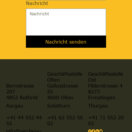
Nachricht
Nachricht senden
Geschäftsstelle
Geschäftsstelle
Olten
Ost
Gallusstrasse
Filderstrasse 4
Bernstrasse
55
8272
207
4600 Olten
Ermatingen
4852 Rothrist
Aargau
Solothurn
Thurgau
+41 44 552 44
+41 62 552 50
+41 71 552 20
55
02
02
info@verdana-