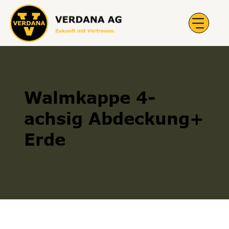
Walmkappe 4-
achsig Abdeckung+
Erde
Walmkappe 4-achsig
300003996