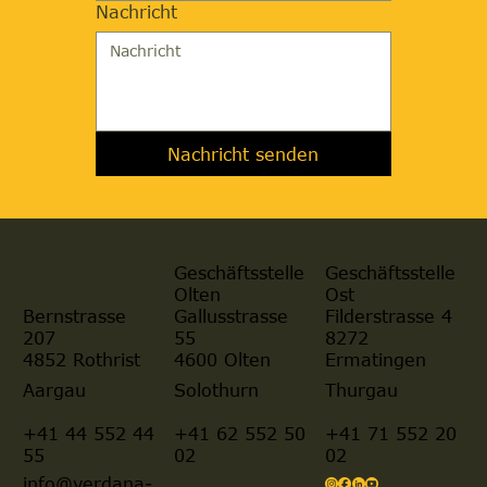
Nachricht
Nachricht senden
Geschäftsstelle
Geschäftsstelle
Olten
Ost
Gallusstrasse
Filderstrasse 4
Bernstrasse
55
8272
207
4600 Olten
Ermatingen
4852 Rothrist
Aargau
Solothurn
Thurgau
+41 44 552 44
+41 62 552 50
+41 71 552 20
55
02
02
info@verdana-