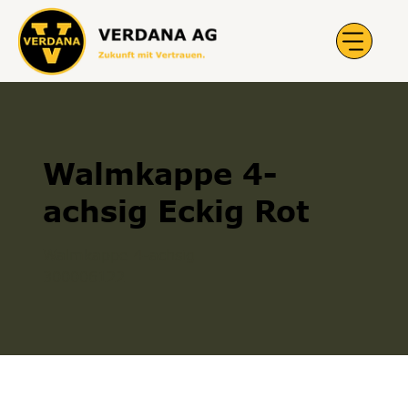
Walmkappe 4-
achsig Eckig Rot
Walmkappe 4-achsig
300006122