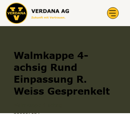
Walmkappe 4-
achsig Rund
Einpassung R.
Weiss Gesprenkelt
Walmkappe 4-achsig
300007184