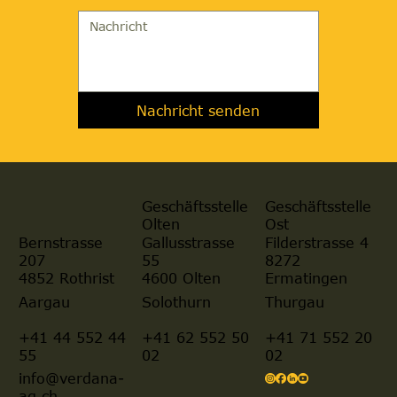
Nachricht senden
Geschäftsstelle
Geschäftsstelle
Olten
Ost
Gallusstrasse
Filderstrasse 4
Bernstrasse
55
8272
207
4600 Olten
Ermatingen
4852 Rothrist
Aargau
Solothurn
Thurgau
+41 44 552 44
+41 62 552 50
+41 71 552 20
55
02
02
info@verdana-
ag.ch