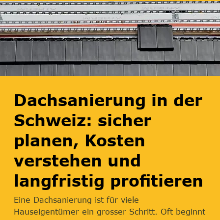
Dachsanierung in der
Schweiz: sicher
planen, Kosten
verstehen und
langfristig profitieren
Eine Dachsanierung ist für viele
Hauseigentümer ein grosser Schritt. Oft beginnt