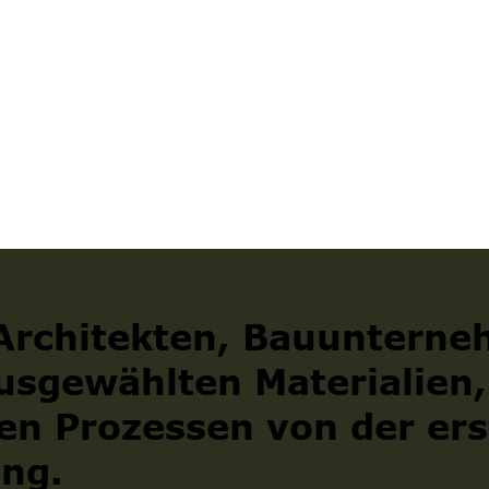
 Architekten, Bauuntern
usgewählten Materialien,
en Prozessen von der ers
ung.