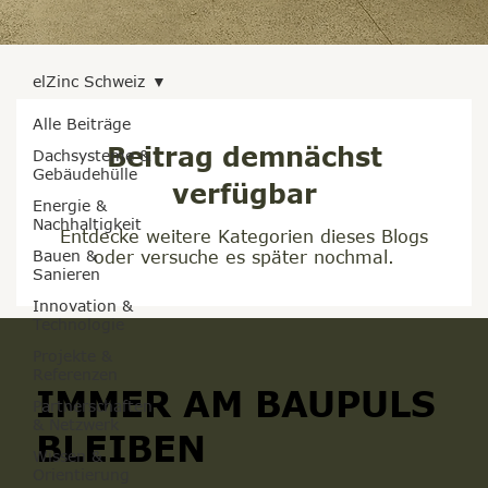
elZinc Schweiz
Alle Beiträge
Beitrag demnächst
Dachsysteme &
Gebäudehülle
verfügbar
Energie &
Nachhaltigkeit
Entdecke weitere Kategorien dieses Blogs
Bauen &
oder versuche es später nochmal.
Sanieren
Innovation &
Technologie
Projekte &
Referenzen
IMMER AM BAUPULS
Partnerschaften
& Netzwerk
BLEIBEN
Wissen &
Orientierung