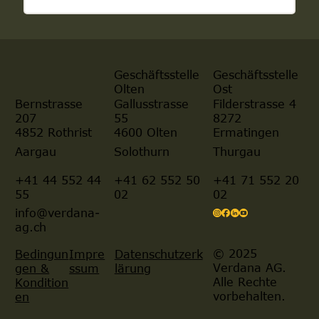
Geschäftsstelle
Geschäftsstelle
Olten
Ost
Gallusstrasse
Filderstrasse 4
Bernstrasse
55
8272
207
4600 Olten
Ermatingen
4852 Rothrist
Aargau
Solothurn
Thurgau
+41 44 552 44
+41 62 552 50
+41 71 552 20
55
02
02
info@verdana-
ag.ch
© 2025
Bedingun
Impre
Datenschutzerk
Verdana AG.
gen &
ssum
lärung
Alle Rechte
Kondition
vorbehalten.
en