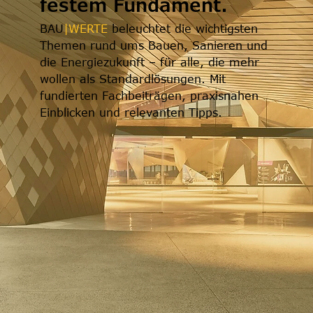
festem Fundament.
BAU
|WERTE
beleuchtet die wichtigsten
Themen rund ums Bauen, Sanieren und
die Energiezukunft – für alle, die mehr
wollen als Standardlösungen. Mit
fundierten Fachbeiträgen, praxisnahen
Einblicken und relevanten Tipps.