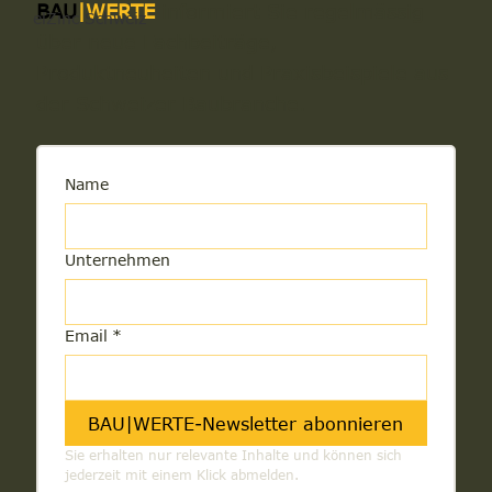
BAU
|WERTE
informiert Sie regelmässig
elZinc Schweiz
über neue Fachbeiträge,
Produktneuheiten und Praxisbeispiele aus
der Schweizer Baubranche.
Name
Unternehmen
Email
*
BAU|WERTE-Newsletter abonnieren
Sie erhalten nur relevante Inhalte und können sich 
jederzeit mit einem Klick abmelden.