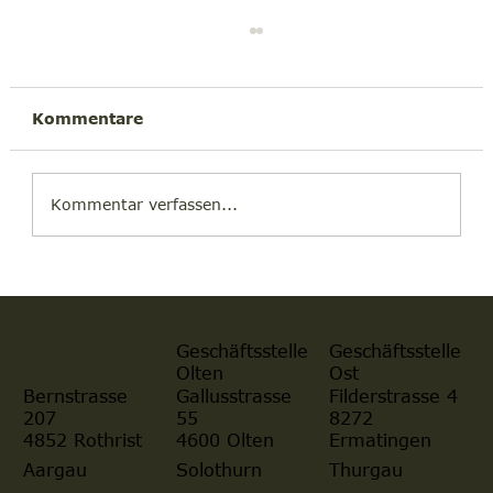
Kommentare
Kommentar verfassen...
Verdana AG & PrecisionFly
Unlimited fliegen gemeinsam in
die Zukunft
Geschäftsstelle
Geschäftsstelle
Olten
Ost
Gallusstrasse
Filderstrasse 4
Bernstrasse
55
8272
207
4600 Olten
Ermatingen
4852 Rothrist
Aargau
Solothurn
Thurgau