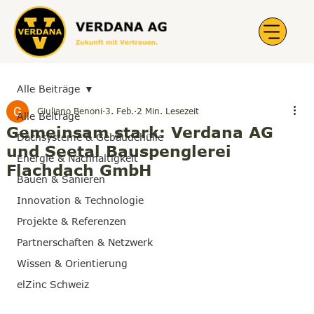
Alle Beiträge
Giuliano Benoni
3. Feb.
2 Min. Lesezeit
Alle Beiträge
Gemeinsam stark: Verdana AG
Dachsysteme & Gebäudehülle
und Seetal Bauspenglerei
Energie & Nachhaltigkeit
Flachdach GmbH
Bauen & Sanieren
Innovation & Technologie
Projekte & Referenzen
Partnerschaften & Netzwerk
Wissen & Orientierung
elZinc Schweiz