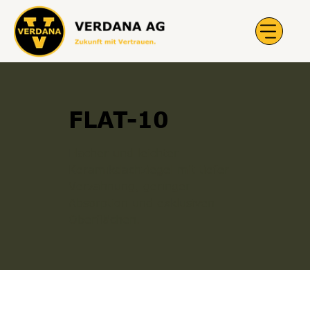
FLAT-10
Flacher und leichter
Keramikdachziegel mit tiefer
Verzahnung, geringer
Absorption und exklusiven
Oberflächen.