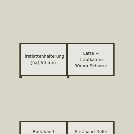
Latte +
Firstlattenhalterung
Traufkamm
(fix) 50 mm
90mm Schwarz
Butylband
Firstband Rolle