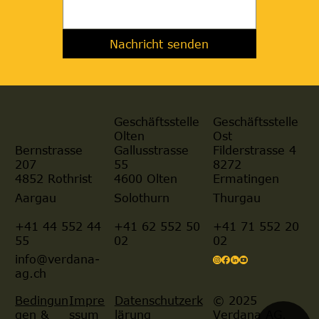
Nachricht senden
Geschäftsstelle
Geschäftsstelle
Olten
Ost
Gallusstrasse
Filderstrasse 4
Bernstrasse
55
8272
207
4600 Olten
Ermatingen
4852 Rothrist
Aargau
Solothurn
Thurgau
+41 44 552 44
+41 62 552 50
+41 71 552 20
55
02
02
info@verdana-
ag.ch
© 2025
Bedingun
Impre
Datenschutzerk
Verdana AG.
gen &
ssum
lärung