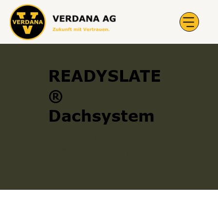
READYSLATE
®
Dachsystem
READYSLATE® ist das erste
vormontierte Dachsystem aus
Naturschiefer.